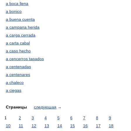
a boca llena
a bonico
a buena cuenta
a campana herida
a carga cerrada
a carta cabal
a caso hecho
a cencerros tapados
a centenadas
a centenares
a chaleco
a ciegas
Страницы
следующая
→
1
2
3
4
5
6
7
8
9
10
11
12
13
14
15
16
17
18