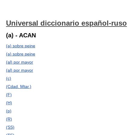
Universal diccionario español-ruso
(a) - ACAN
(a) sobre peine
(a) sobre peine
(al) por mayor
(al) por mayor
(c)
(Cdad. Mtar.)
(F)
(H)
(p)
(R)
(SS)