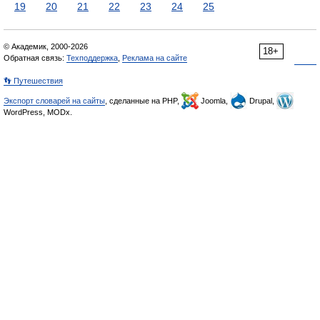
19
20
21
22
23
24
25
© Академик, 2000-2026
18+
Обратная связь:
Техподдержка
,
Реклама на сайте
👣 Путешествия
Экспорт словарей на сайты
, сделанные на PHP,
Joomla,
Drupal,
WordPress, MODx.